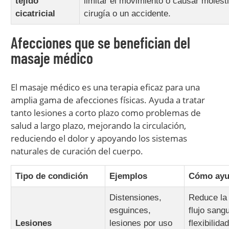
tejido
limitar el movimiento o causar moles
cicatricial
cirugía o un accidente.
Afecciones que se benefician del
masaje médico
El masaje médico es una terapia eficaz para una
amplia gama de afecciones físicas. Ayuda a tratar
tanto lesiones a corto plazo como problemas de
salud a largo plazo, mejorando la circulación,
reduciendo el dolor y apoyando los sistemas
naturales de curación del cuerpo.
Tipo de condición
Ejemplos
Cómo ayu
Distensiones,
Reduce la 
esguinces,
flujo sang
Lesiones
lesiones por uso
flexibilida