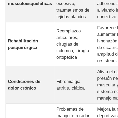
musculoesqueléticas
excesivo,
adherencias
traumatismos de
aliviando l
tejidos blandos
conectivo.
Favorece l
Reemplazos
aumentar l
articulares,
Rehabilitación
hinchazón 
cirugías de
posquirúrgica
de cicatri
columna, cirugía
amplitud d
ortopédica
resistencia
Alivia el d
presión ne
Condiciones de
Fibromialgia,
muscular y
dolor crónico
artritis, ciática
sistema n
manejo nat
Problemas del
Mejora la 
manguito rotador,
deportivas