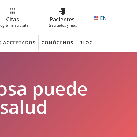
EN
Citas
Pacientes
rograme su visita
Resultados y más
S ACCEPTADOS
CONÓCENOS
BLOG
nosa puede
 salud