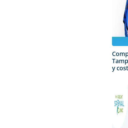
Comp
Tampa
y cos