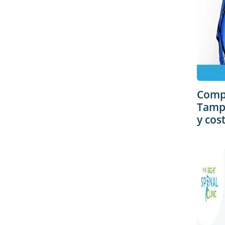
Comp
Tampa
y cos