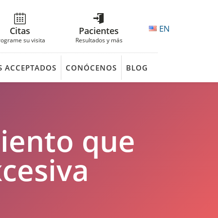
EN
Citas
Pacientes
rograme su visita
Resultados y más
S ACCEPTADOS
CONÓCENOS
BLOG
miento que
xcesiva