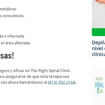
metálicos
s convulsivos.
ada o infectada
Depil
 el área afectada
nivel
sas!
clíni
uro y eficaz en The Right Spinal Clinic.
ra asegurarse de que esta terapia sea
 cita ahora llamándonos al
(813) 392 2164
.