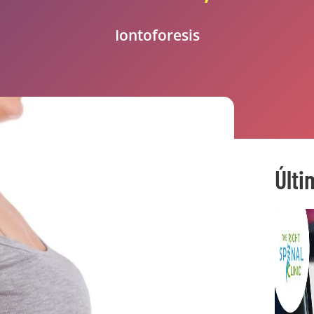
Iontoforesis
Últi