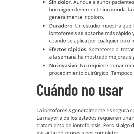
Sin dolor
. Aunque algunos pacientes
hormigueo levemente incómoda, la i
generalmente indoloro.
Duradero
. Un estudio muestra que 
iontoforesis se absorbe más rápido
cuando se aplica por cualquier otro
Efectos rápidos
. Someterse al trat
a la semana ha mostrado mejoras sign
No invasivo
. No requiere tomar med
procedimiento quirúrgico. Tampoco 
Cuándo no usar
La iontoforesis generalmente es segura cua
La mayoría de los estados requieren una r
tratamiento de iontoforesis. Pero si algo d
evitar la iontoforesis por completo: