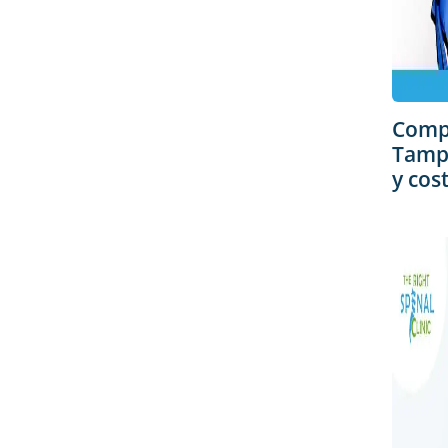
Comp
Tampa
y cos