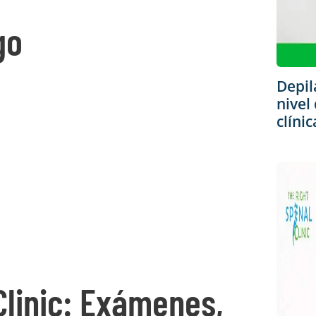
go
Depil
nivel
clíni
Clinic: Exámenes,