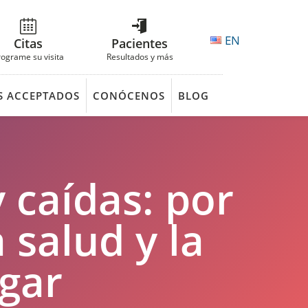
EN
Citas
Pacientes
rograme su visita
Resultados y más
S ACCEPTADOS
CONÓCENOS
BLOG
 caídas: por
 salud y la
ogar