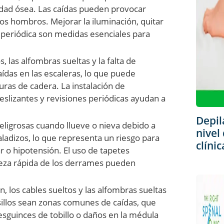
idad ósea. Las caídas pueden provocar
os hombros. Mejorar la iluminación, quitar
a periódica son medidas esenciales para
, las alfombras sueltas y la falta de
das en las escaleras, lo que puede
ras de cadera. La instalación de
slizantes y revisiones periódicas ayudan a
Depil
eligrosas cuando llueve o nieva debido a
nivel
aladizos, lo que representa un riesgo para
clíni
 o hipotensión. El uso de tapetes
pieza rápida de los derrames pueden
, los cables sueltos y las alfombras sueltas
asillos sean zonas comunes de caídas, que
esguinces de tobillo o daños en la médula