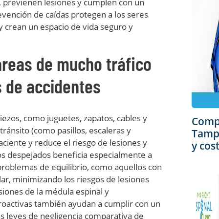
, previenen lesiones y cumplen con un
evención de caídas protegen a los seres
 y crean un espacio de vida seguro y
áreas de mucho tráfico
s de accidentes
iezos, como juguetes, zapatos, cables y
Comp
ránsito (como pasillos, escaleras y
Tampa
ciente y reduce el riesgo de lesiones y
y cos
nos despejados beneficia especialmente a
problemas de equilibrio, como aquellos con
lar, minimizando los riesgos de lesiones
siones de la médula espinal y
roactivas también ayudan a cumplir con un
s leyes de negligencia comparativa de