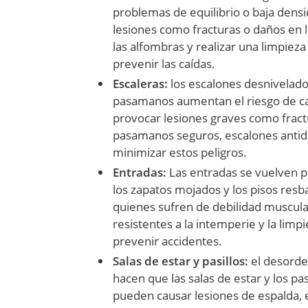
problemas de equilibrio o baja dens
lesiones como fracturas o daños en l
las alfombras y realizar una limpiez
prevenir las caídas.
Escaleras:
los escalones desnivelados
pasamanos aumentan el riesgo de caí
provocar lesiones graves como fractu
pasamanos seguros, escalones antide
minimizar estos peligros.
Entradas:
Las entradas se vuelven p
los zapatos mojados y los pisos resb
quienes sufren de debilidad muscular
resistentes a la intemperie y la lim
prevenir accidentes.
Salas de estar y pasillos:
el desorden
hacen que las salas de estar y los p
pueden causar lesiones de espalda, 